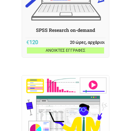
SPSS Research on-demand
€
120
20 ώρες, αρχάριοι
ΑΝΟΙΚΤΕΣ ΕΓΓΡΑΦΕΣ
Διδασκαλία σε βίντεο on-demand
υψηλής ποιότητας
eBooks και υλικό για να κατεβάσετε
στον υπολογιστή σας
Live ατομική υποστήριξη
Hands on project με πραγματικά
δεδομένα
Δυνατότητα Πιστοποίησης
Globalcert