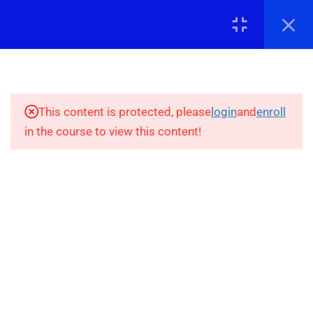
Σύνδεση
8
1. ΕΙΣΑΓΩΓΉ ΣΤΟ
ΣΤΑΤΙΣΤΙΚΌ ΈΛΕΓΧΟ
This content is protected, please
login
and
enroll
9
2. ΈΛΕΓΧΟΙ
in the course to view this content!
ΕΠΙΚΟΙΝΩΝΊΑ
ΚΑΤΗΓΟΡΙΚΏΝ
ΜΕΤΑΒΛΗΤΏΝ
info@stepupadvisor.gr
2.1
Εισαγωγή στον έλεγχο
213 037 9875
ανεξαρτησίας χ2
Ναυπλίου 92
4 Minutes
Γλυφάδα, ΤΚ16674
2.2
Έλεγχος ανεξαρτησίας χ2
στο SPSS