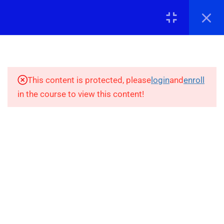
Σύνδεση
8
1. ΕΙΣΑΓΩΓΉ ΣΤΟ
ΣΤΑΤΙΣΤΙΚΌ ΈΛΕΓΧΟ
This content is protected, please
login
and
enroll
9
2. ΈΛΕΓΧΟΙ
in the course to view this content!
ΕΠΙΚΟΙΝΩΝΊΑ
ΚΑΤΗΓΟΡΙΚΏΝ
ΜΕΤΑΒΛΗΤΏΝ
info@stepupadvisor.gr
9
3. T-TEST
213 037 9875
ΑΝΕΞΆΡΤΗΤΩΝ
Ναυπλίου 92
ΔΕΙΓΜΆΤΩΝ & ONE
Γλυφάδα, ΤΚ16674
WAY ANOVA
9
4. ΜΗ ΠΑΡΑΜΕΤΡΙΚΆ