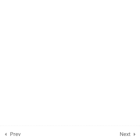
Όλα τα Σεμινάρια
Σεμινάριο SPSS Research
Συχνές Ερωτήσεις
Υποστήριξη/Support
Stepupadvisor.gr | Υπηρεσίες εκπαίδευσης - © Copyright 2019-2024
Prev
Next