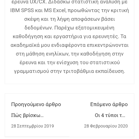
έρευνα UX/CX. Διδάσκω στατιστική ανάλυση με
IBM SPSS και MS Excel, προωθώντας την κριτική
σκέψη και τη λήψη αποφάσεων βάσει
δεδομένων. Παρέχω εξατομικευμένη
καθοδήγηση και εργαστήρια για ερευνητές. Τα
ακαδημαϊκά μου ενδιαφέροντα επικεντρώνονται
στη μάθηση ενηλίκων, την καθοδήγηση στην
έρευνα και την ενίσχυση του στατιστικού
γραμματισμού στην τριτοβάθμια εκπαίδευση.
Προηγούμενο άρθρο
Επόμενο άρθρο
Πώς βρίσκω
Οι 4 τύποι του
επιστημονικά άρθρα
business analytics
28 Σεπτεμβρίου 2019
28 Φεβρουαρίου 2020
για την υγεία
[Όλα όσα πρέπει να
ξέρεις - Μέρος 1]